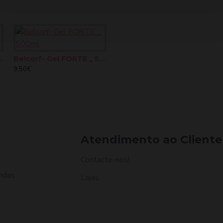
 Extra Forte 500ml
Belcorf- Gel FORTE _ 500ml
Design Look Color Care Cristal 100ml
9,50€
15,01€
1
Atendimento ao Cliente
Contacte-nos!
ndas
Lojas