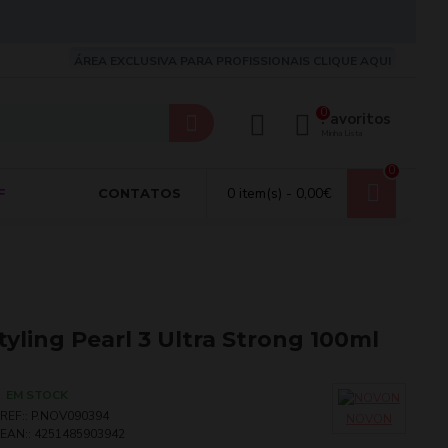
ÁREA EXCLUSIVA PARA PROFISSIONAIS CLIQUE AQUI
0
Favoritos
Minha Lista
0
0 item(s) - 0,00€
F
CONTATOS
yling Pearl 3 Ultra Strong 100ml
EM STOCK
REF::
P.NOV090394
NOVON
EAN::
4251485903942