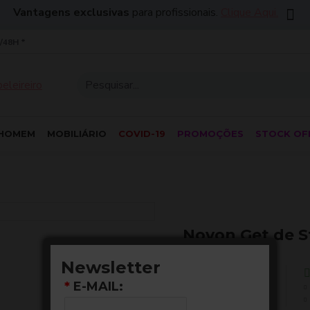
Vantagens exclusivas
para profissionais.
Clique Aqui.
/48H *
HOMEM
MOBILIÁRIO
COVID-19
PROMOÇÕES
STOCK OF
Novon Get de St
Newsletter
15,20€
*
E-MAIL: