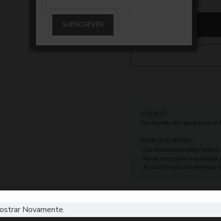
SUBSCREVER
O QUE É?
Gel modelador para todo o t
PARA QUE SERVE?
· Gel modelador para todos o
· Mude seu estilo a qualque
· A sua fórmula oil-free não 
ostrar Novamente.