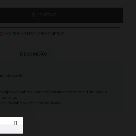
COMPRAR
ADICIONAR LISTA DE COMPRAS
DESCRIÇÃO
ipo de cabelo.
s tipos de cabelo, com acabamento extra forte e efeito pérola.
r momento.
pesa no cabelo e é facilmente lavável.