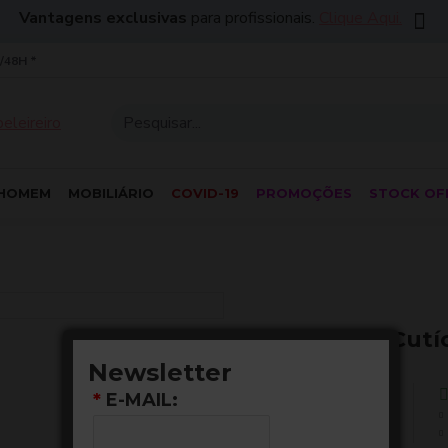
Vantagens exclusivas
para profissionais.
Clique Aqui.
/48H *
HOMEM
MOBILIÁRIO
COVID-19
PROMOÇÕES
STOCK OF
RP Alicate Cut
Newsletter
10,80€
*
E-MAIL: