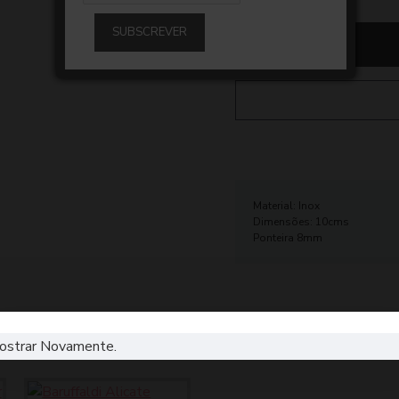
SUBSCREVER
Material: Inox
Dimensões: 10cms
Ponteira 8mm
ostrar Novamente.