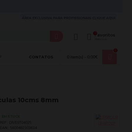
ÁREA EXCLUSIVA PARA PROFISSIONAIS CLIQUE AQUI
0
Favoritos
Minha Lista
0
0 item(s) - 0,00€
F
CONTATOS
ículas 10cms 8mm
EM STOCK
REF::
DIVEST04025
UPGROUP
EAN::
5600482303634