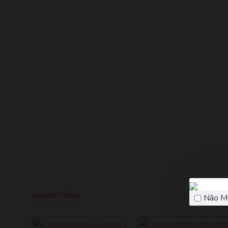
SUGESTÕES
Não M