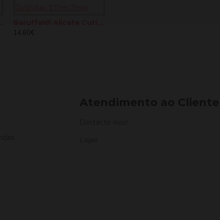
Powder Remover Brush
Baruffaldi Alicate Cutículas 10cm 7mm
Baruffaldi Alicate Cutículas 10cms 3mm
14,60€
15,40€
9
Atendimento ao Cliente
Contacte-nos!
ndas
Lojas