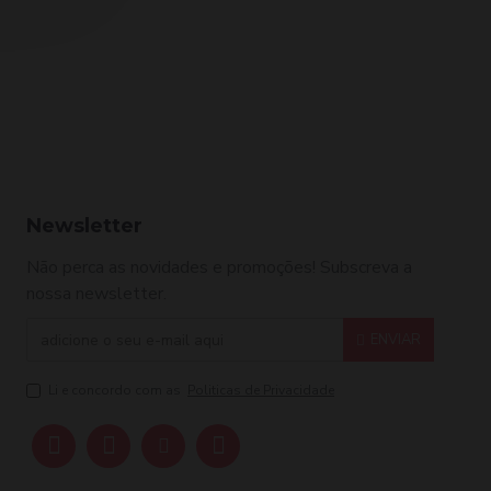
Baruffaldi Alicate Cutículas 10cms 9mm
,50€
15,50
Baruffaldi Alicate Cutículas Inox 10cms 5mm
15,40€
Newsletter
Não perca as novidades e promoções! Subscreva a
nossa newsletter.
ENVIAR
Li e concordo com as
Politicas de Privacidade