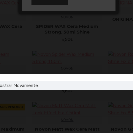
NOVON
ORIGINA
WAX Cera
SPIDER WAX Cera Medium
Strong, 50ml Shine
5,90€
NOVON
y Cream
Novon Spider Wax Medium
Novon R
 400ml
Strong 150ml
Shi
ostrar Novamente.
8,60€
MAIS VENDIDO
NOVON
x Maximum
Novon Matt Wax Cera Matt
Novon G