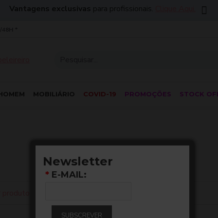
Vantagens exclusivas
para profissionais.
Clique Aqui.
/48H *
HOMEM
MOBILIÁRIO
COVID-19
PROMOÇÕES
STOCK OF
Newsletter
*
E-MAIL:
 produto
0
SUBSCREVER