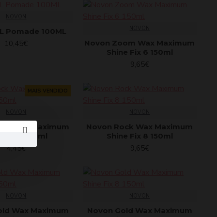
NOVON
NOVON
L Pomade 100ML
Novon Zoom Wax Maximum
10,45€
Shine Fix 6 150ml
9,65€
MAIS VENDIDO
NOVON
NOVON
ock Wax Maximum
Novon Rock Wax Maximum
ne Fix 8 50ml
Shine Fix 8 150ml
4,45€
9,65€
NOVON
NOVON
old Wax Maximum
Novon Gold Wax Maximum