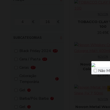
NOVON
€
€
TOBACCO CLAY 
100
10,45€
SUBCATEGORIAS
Black Friday 2024
14
NOVON
Cera / Pasta
22
Novon Whiske
Ceras
17
Cologne Malt
Não M
12,99€
Coloração
2
Temporária
Gel
1
Barba/Pós Barba
7
NOVON
Gel
Novon Metal Wa
1