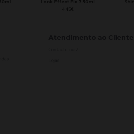
 50ml
Look Effect Fix 7 50ml
Shi
4,45€
Atendimento ao Cliente
Contacte-nos!
ndas
Lojas