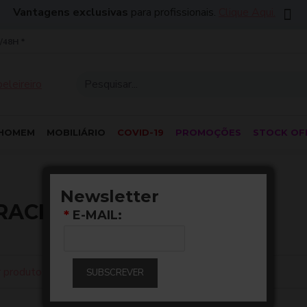
Vantagens exclusivas
para profissionais.
Clique Aqui.
/48H *
HOMEM
MOBILIÁRIO
COVID-19
PROMOÇÕES
STOCK OF
Newsletter
RACK
*
E-MAIL:
 produto
0
SUBSCREVER