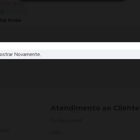
CK
cha Pride
ostrar Novamente.
Atendimento ao Cliente
Contacte-nos!
ndas
Lojas