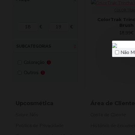
COLOR TRA
ColorTrak Trin
Brush
€
€
18,99€
SUBCATEGORIAS
Não M
Coloração
1
Outros
1
Upcosmética
Área de Cliente
Sobre Nós
Conta de Cliente
Politica de Privacidade
Histórico de Encome