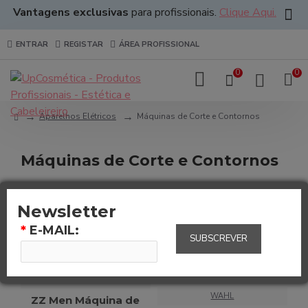
Vantagens exclusivas
para profissionais.
Clique Aqui.
ENTRAR
REGISTAR
ÁREA PROFISSIONAL
0
0
Aparelhos Elétricos
Máquinas de Corte e Contornos
Máquinas de Corte e Contornos
0
Newsletter
*
E-MAIL:
SUBSCREVER
UPGROUP
WAHL
ZZ Men Máquina de