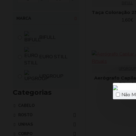
BIFULL
Taça Coloração 2
MARCA
1,60€
BIFULL
EURO STILL
UPGROUP
UPGROUP
Aerógrafo Capila
Rituals
Categorias
98,15€
Não M
CABELO
ROSTO
UNHAS
CORPO