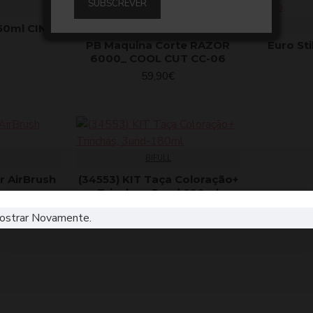
SUBSCREVER
UPGROUP
50ml CINZA
PB Maquina Corte RAZOR
Euro Sti
6000_ COOL CUT CC-06
59,90€
BIFULL
r AirBrush
(34553) KIT Taça Coloração+
Trinchas, 3und-180ml
8,61€
ostrar Novamente.