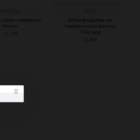
EURO STILL
BIFULL
l Cinto Utilitários
Bifful Boquilha de
Preto
Tratamentos Nozzle
Therapy
23,17€
15,99€