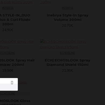
INEBRYA
INEBRYA
A STYLE-IN_DUO
Inebrya Style-In Spray
iso & Curl Fluido
Volume 200ml
200m
20,70€
24,90€
ECHOSLINE
ECHOSLINE
OSLOOK Spray Hair
ECH| ECHOSLOOK Spray
umizer 200ml
Diamond Shield 150ml
19,90€
21,90€
ECHOSLINE
CHOSLOOK Gloss