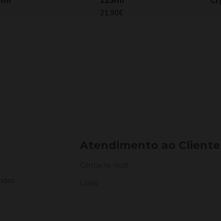
0ml
225ml
Cr
21,90€
Atendimento ao Cliente
Contacte-nos!
ndas
Lojas