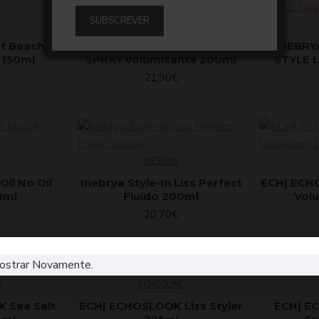
SUBSCREVER
INEBRYA
rt Beach
INEBRYA STYLE-IN_VOLUME
INEBRY
 150ml
SPRAY volumizante 200ml
STYLE L
21,90€
INEBRYA
Oil No Oil
Inebrya Style-In Liss Perfect
ECH| ECH
0ml
Fluido 200ml
Vol
20,70€
ostrar Novamente.
E
ECHOSLINE
 Sea Salt
ECH| ECHOSLOOK Liss Styler
ECH| E