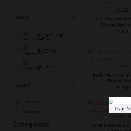
LOREAL
MARCA
L'Oréal Tecnia
Waves Spray
19,90€
ECHOSLINE
INEBRYA
LOREAL
INEBRYA
Inebrya Style-In 
Fluido 20
GAMAS
20,70€
Textura
Não M
Volume
ECHOSLIN
Categorias
ECH| ECHOSLOOK