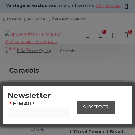
Vantagens exclusivas
para profissionais.
Clique Aqui.
ENTRAR
REGISTAR
ÁREA PROFISSIONAL
0
0
Produtos de Styling
Caracóis
Caracóis
0
Newsletter
*
E-MAIL:
SUBSCREVER
LOREAL
LOREAL
L'Oréal Tecniart Beach