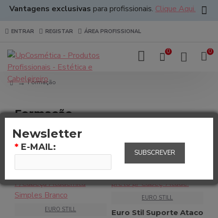
Vantagens exclusivas
para profissionais.
Clique Aqui.
ENTRAR
REGISTAR
ÁREA PROFISSIONAL
0
0
Formação
Formação
Newsletter
0
*
E-MAIL:
SUBSCREVER
SOB CONSULTA
SOB CONSULTA
MAIS VENDIDO
EURO STILL
EURO STILL
Euro Stil Suporte Ataco