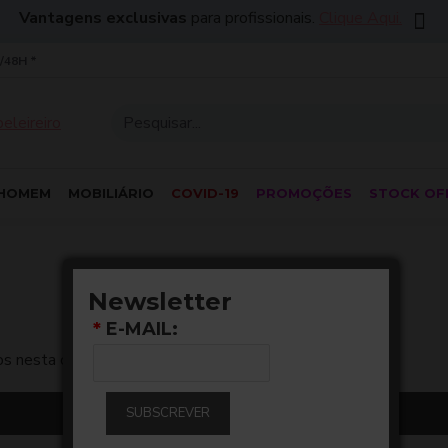
Vantagens exclusivas
para profissionais.
Clique Aqui.
/48H *
HOMEM
MOBILIÁRIO
COVID-19
PROMOÇÕES
STOCK OF
Newsletter
*
E-MAIL:
s nesta categoria.
SUBSCREVER
CONTINUAR