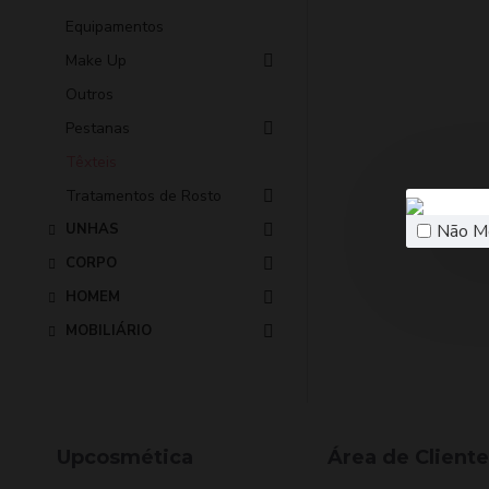
Equipamentos
Make Up
Outros
Pestanas
Têxteis
Tratamentos de Rosto
Não M
UNHAS
CORPO
HOMEM
MOBILIÁRIO
Upcosmética
Área de Cliente